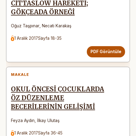
CİTTASLOW HAREKETİ;
GÖKÇEADA ÖRNEĞİ
Oğuz Taşpınar
,
Necati Karakaş
1 Aralık 2017
Sayfa 18-35
PDF Görüntüle
MAKALE
OKUL ÖNCESİ ÇOCUKLARDA
ÖZ DÜZENLEME
BECERİLERİNİN GELİŞİMİ
Feyza Aydın
,
İlkay Ulutaş
1 Aralık 2017
Sayfa 36-45