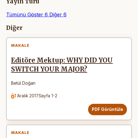
Yayın Türü
Tümünü Göster
6
Diğer
6
Makaleler
Diğer
MAKALE
Editöre Mektup: WHY DID YOU
SWITCH YOUR MAJOR?
Betül Doğan
1 Aralık 2017
Sayfa 1-2
PDF Görüntüle
MAKALE