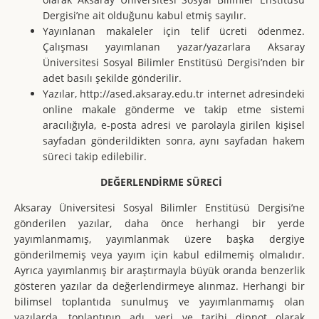
Dergisi’ne ait olduğunu kabul etmiş sayılır.
Yayınlanan makaleler için telif ücreti ödenmez.
Çalışması yayımlanan yazar/yazarlara Aksaray
Üniversitesi Sosyal Bilimler Enstitüsü Dergisi’nden bir
adet basılı şekilde gönderilir.
Yazılar, http://ased.aksaray.edu.tr internet adresindeki
online makale gönderme ve takip etme sistemi
aracılığıyla, e-posta adresi ve parolayla girilen kişisel
sayfadan gönderildikten sonra, aynı sayfadan hakem
süreci takip edilebilir.
DEĞERLENDİRME
SÜRECİ
Aksaray Üniversitesi Sosyal Bilimler Enstitüsü Dergisi’ne
gönderilen yazılar, daha önce herhangi bir yerde
yayımlanmamış, yayımlanmak üzere başka dergiye
gönderilmemiş veya yayım için kabul edilmemiş olmalıdır.
Ayrıca yayımlanmış bir araştırmayla büyük oranda benzerlik
gösteren yazılar da değerlendirmeye alınmaz. Herhangi bir
bilimsel toplantıda sunulmuş ve yayımlanmamış olan
yazılarda, toplantının adı, yeri ve tarihi dipnot olarak