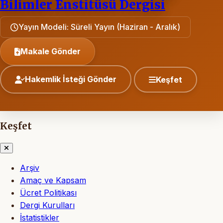
Bilimler Enstitüsü Dergisi
Yayın Modeli: Süreli Yayın (Haziran - Aralık)
Makale Gönder
Hakemlik İsteği Gönder
Keşfet
Keşfet
Arşiv
Amaç ve Kapsam
Ücret Politikası
Dergi Kurulları
İstatistikler