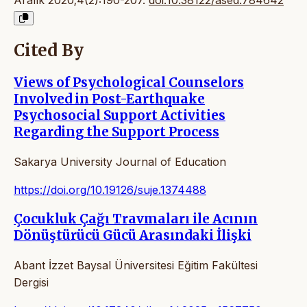
Aralık 2020;4(2):190-207.
doi:10.38122/ased.784642
Cited By
Views of Psychological Counselors
Involved in Post-Earthquake
Psychosocial Support Activities
Regarding the Support Process
Sakarya University Journal of Education
https://doi.org/10.19126/suje.1374488
Çocukluk Çağı Travmaları ile Acının
Dönüştürücü Gücü Arasındaki İlişki
Abant İzzet Baysal Üniversitesi Eğitim Fakültesi
Dergisi