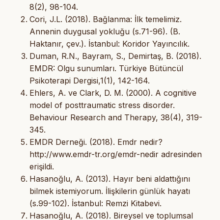
8(2), 98-104.
Cori, J.L. (2018). Bağlanma: İlk temelimiz.
Annenin duygusal yokluğu (s.71-96). (B.
Haktanır, çev.). İstanbul: Koridor Yayıncılık.
Duman, R.N., Bayram, S., Demirtaş, B. (2018).
EMDR: Olgu sunumları. Türkiye Bütüncül
Psikoterapi Dergisi,1(1), 142-164.
Ehlers, A. ve Clark, D. M. (2000). A cognitive
model of posttraumatic stress disorder.
Behaviour Research and Therapy, 38(4), 319-
345.
EMDR Derneği. (2018). Emdr nedir?
http://www.emdr-tr.org/emdr-nedir adresinden
erişildi.
Hasanoğlu, A. (2013). Hayır beni aldattığını
bilmek istemiyorum. İlişkilerin günlük hayatı
(s.99-102). İstanbul: Remzi Kitabevi.
Hasanoğlu, A. (2018). Bireysel ve toplumsal