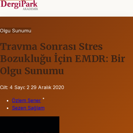
Olgu Sunumu
Travma Sonrası Stres
Bozukluğu İçin EMDR: Bir
Olgu Sunumu
Cilt: 4
Sayı: 2
29 Aralık 2020
*
Özlem Şener
Sezen Sağlam