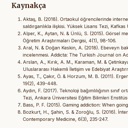
Kaynakça
Aktaş, B. (2018). Ortaokul öğrencilerinde internet
saldırganlıkla ilişkisi. Yüksek Lisans Tezi, Kafkas 
Alper, K., Aytan, N. & Ünlü, S. (2015). Görsel m
Öğretim Araştırmaları Dergisi, 4(1), 98-106.
Aral, N. & Doğan Keskin, A. (2018). Ebeveyn bakı
incelenmesi. Addicta: The Turkish Journal on Ad
Arslan, A., Kırık, A. M., Karaman, M. & Çetinkaya, 
Uluslararası Hakemli İletişim ve Edebiyat Araştır
Ayas, T., Çakır, Ö. & Horzum, M. B. (2011). Ergenl
19(2), 439-448.
Aydın, F. (2017). Teknoloji bağımlılığının sınıf o
Tezi, Ankara Üniversitesi Eğitim Bilimleri Enstitü
Bass, P. F. (2015). Gaming addiction: When going 
Bozkurt, H., Şahin, S. & Zoroğlu, S. (2016). İnte
Contemporary Medicine, 6(3), 235-247.