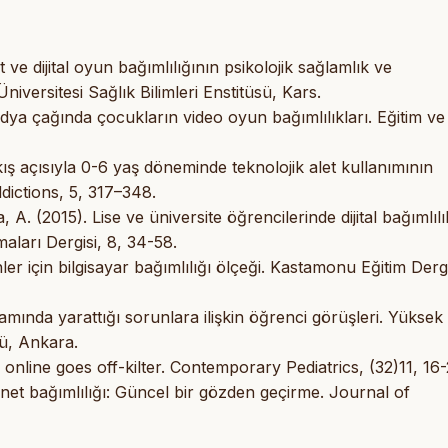
 ve dijital oyun bağımlılığının psikolojik sağlamlık ve
Üniversitesi Sağlık Bilimleri Enstitüsü, Kars.
edya çağında çocukların video oyun bağımlılıkları. Eğitim ve
ş açısıyla 0-6 yaş döneminde teknolojik alet kullanımının
dictions, 5, 317–348.
A. (2015). Lise ve üniversite öğrencilerinde dijital bağımlılı
maları Dergisi, 8, 34-58.
er için bilgisayar bağımlılığı ölçeği. Kastamonu Eğitim Dergi
rtamında yarattığı sorunlara ilişkin öğrenci görüşleri. Yüksek
sü, Ankara.
online goes off-kilter. Contemporary Pediatrics, (32)11, 16-
rnet bağımlılığı: Güncel bir gözden geçirme. Journal of