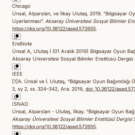
Chicago
Ünsal, Alparslan, ve İlkay Ulutaş. 2019. “Bilgisayar 
Uyarlanması”.
Aksaray Üniversitesi Sosyal Bilimler Ens
https://doi.org/10.38122/ased.572655
.
EndNote
Ünsal A, Ulutaş İ (01 Aralık 2019) Bilgisayar Oyun B
Aksaray Üniversitesi Sosyal Bilimler Enstitüsü Dergisi
IEEE
[1]A. Ünsal ve İ. Ulutaş, “Bilgisayar Oyun Bağımlılı
3, sy 2, ss. 324–342, Ara. 2019,
doi: 10.38122/ased.5
ISNAD
Ünsal, Alparslan - Ulutaş, İlkay. “Bilgisayar Oyun Ba
Aksaray Üniversitesi Sosyal Bilimler Enstitüsü Dergisi
3
https://doi.org/10.38122/ased.572655
.