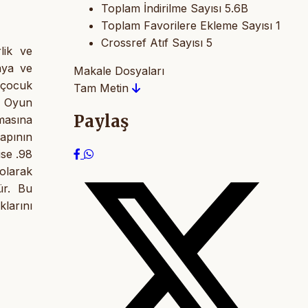
Toplam İndirilme Sayısı
5.6B
Toplam Favorilere Ekleme Sayısı
1
Crossref Atıf Sayısı
5
lik ve
aya ve
Makale Dosyaları
 çocuk
Tam Metin
r Oyun
Paylaş
masına
yapının
ise .98
olarak
tür. Bu
larını