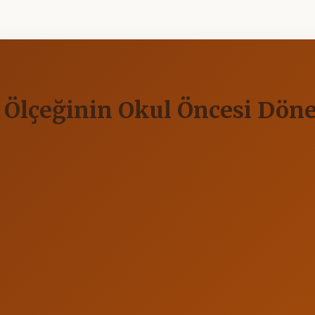
ı Ölçeğinin Okul Öncesi Dö