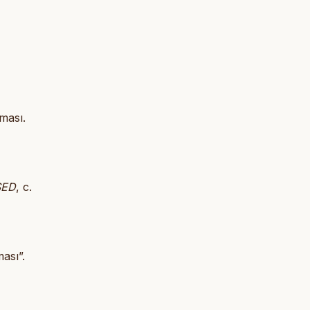
ması.
SED
, c.
ası”.