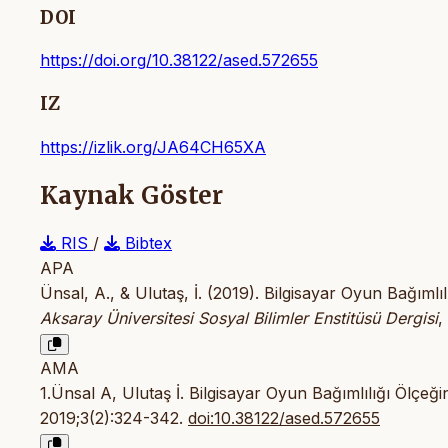
DOI
https://doi.org/10.38122/ased.572655
IZ
https://izlik.org/JA64CH65XA
Kaynak Göster
RIS
/
Bibtex
APA
Ünsal, A., & Ulutaş, İ. (2019). Bilgisayar Oyun Bağım
Aksaray Üniversitesi Sosyal Bilimler Enstitüsü Dergisi
,
AMA
1.Ünsal A, Ulutaş İ. Bilgisayar Oyun Bağımlılığı Ölç
2019;3(2):324-342.
doi:10.38122/ased.572655