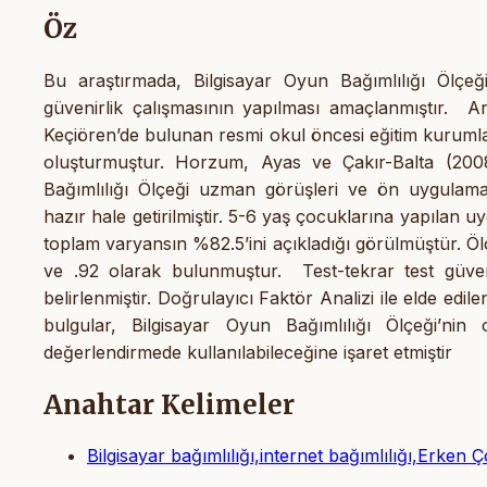
Öz
Bu araştırmada, Bilgisayar Oyun Bağımlılığı Ölçeğ
güvenirlik çalışmasının yapılması amaçlanmıştır. A
Keçiören’de bulunan resmi okul öncesi eğitim kuruml
oluşturmuştur. Horzum, Ayas ve Çakır-Balta (2008) 
Bağımlılığı Ölçeği uzman görüşleri ve ön uygulamal
hazır hale getirilmiştir. 5-6 yaş çocuklarına yapılan
toplam varyansın %82.5’ini açıkladığı görülmüştür. Ölçe
ve .92 olarak bulunmuştur. Test-tekrar test güvenir
belirlenmiştir. Doğrulayıcı Faktör Analizi ile elde ed
bulgular, Bilgisayar Oyun Bağımlılığı Ölçeği’nin 
değerlendirmede kullanılabileceğine işaret etmiştir
Anahtar Kelimeler
Bilgisayar bağımlılığı,internet bağımlılığı,Erke