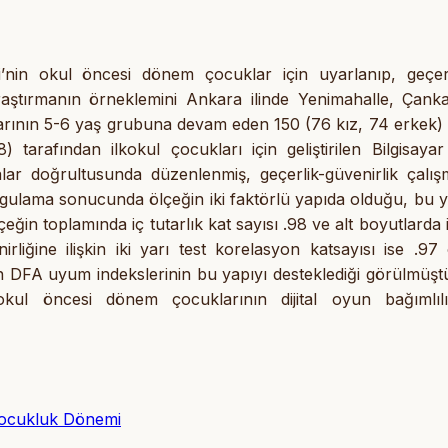
i’nin okul öncesi dönem çocuklar için uyarlanıp, geçer
raştırmanın örneklemini Ankara ilinde Yenimahalle, Çank
arının 5-6 yaş grubuna devam eden 150 (76 kız, 74 erkek)
tarafından ilkokul çocukları için geliştirilen Bilgisaya
ar doğrultusunda düzenlenmiş, geçerlik-güvenirlik çalış
 uygulama sonucunda ölçeğin iki faktörlü yapıda olduğu, bu 
ğin toplamında iç tutarlık kat sayısı .98 ve alt boyutlarda 
liğine ilişkin iki yarı test korelasyon katsayısı ise .97 
ilen DFA uyum indekslerinin bu yapıyı desteklediği görülmüş
okul öncesi dönem çocuklarının dijital oyun bağımlılık
n Çocukluk Dönemi