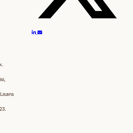
k.
si,
 Lisans
23.