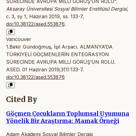
SÜRECİNDE AVRUPA MİLLİ GÖRÜŞ’ÜN ROLÜ”.
Aksaray Üniversitesi Sosyal Bilimler Enstitüsü Dergisi
,
c. 3, sy 1, Haziran 2019, ss. 133-7,
doi:10.38122/ased.553876
.
Vancouver
1.Bekir Gündoğmuş, İşıl Arpacı. ALMANYA’DA
TÜRKİYELİ GÖÇMENLERİN ENTEGRASYON
SÜRECİNDE AVRUPA MİLLİ GÖRÜŞ’ÜN ROLÜ.
ASED. 01 Haziran 2019;3(1):133-7.
doi:10.38122/ased.553876
Cited By
Göçmen Çocukların Toplumsal Uyumuna
Yönelik Bir Araştırma: Mamak Örneği
Adam Akademi Sosyal Bilimler Dergisi