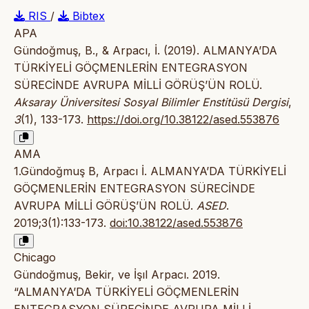
RIS
/
Bibtex
APA
Gündoğmuş, B., & Arpacı, İ. (2019). ALMANYA’DA
TÜRKİYELİ GÖÇMENLERİN ENTEGRASYON
SÜRECİNDE AVRUPA MİLLİ GÖRÜŞ’ÜN ROLÜ.
Aksaray Üniversitesi Sosyal Bilimler Enstitüsü Dergisi
,
3
(1), 133-173.
https://doi.org/10.38122/ased.553876
AMA
1.Gündoğmuş B, Arpacı İ. ALMANYA’DA TÜRKİYELİ
GÖÇMENLERİN ENTEGRASYON SÜRECİNDE
AVRUPA MİLLİ GÖRÜŞ’ÜN ROLÜ.
ASED
.
2019;3(1):133-173.
doi:10.38122/ased.553876
Chicago
Gündoğmuş, Bekir, ve İşıl Arpacı. 2019.
“ALMANYA’DA TÜRKİYELİ GÖÇMENLERİN