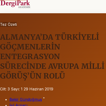
Tez Özeti
ALMANYA’DA TÜRKİYELİ
GÖÇMENLERİN
ENTEGRASYON
SÜRECİNDE AVRUPA MİLLİ
GÖRÜŞ’ÜN ROLÜ
Cilt: 3
Sayı: 1
29 Haziran 2019
*
Bekir Gündoğmuş
İşıl Arpacı