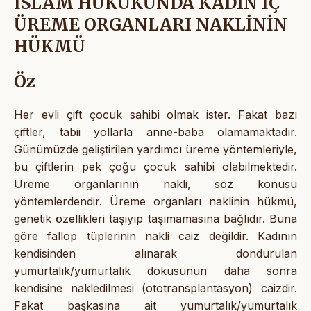
İSLÂM HUKUKUNDA KADIN İÇ
ÜREME ORGANLARI NAKLİNİN
HÜKMÜ
Öz
Her evli çift çocuk sahibi olmak ister. Fakat bazı
çiftler, tabii yollarla anne-baba olamamaktadır.
Günümüzde geliştirilen yardımcı üreme yöntemleriyle,
bu çiftlerin pek çoğu çocuk sahibi olabilmektedir.
Üreme organlarının nakli, söz konusu
yöntemlerdendir. Üreme organları naklinin hükmü,
genetik özellikleri taşıyıp taşımamasına bağlıdır. Buna
göre fallop tüplerinin nakli caiz değildir. Kadının
kendisinden alınarak dondurulan
yumurtalık/yumurtalık dokusunun daha sonra
kendisine nakledilmesi (ototransplantasyon) caizdir.
Fakat başkasına ait yumurtalık/yumurtalık