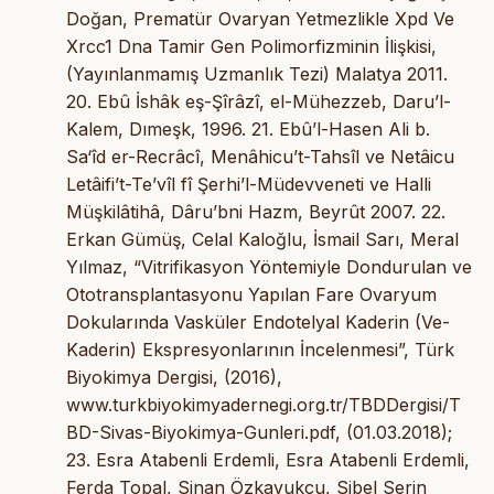
Doğan, Prematür Ovaryan Yetmezlikle Xpd Ve
Xrcc1 Dna Tamir Gen Polimorfizminin İlişkisi,
(Yayınlanmamış Uzmanlık Tezi) Malatya 2011.
20. Ebû İshâk eş-Şîrâzî, el-Mühezzeb, Daru’l-
Kalem, Dımeşk, 1996. 21. Ebû’l-Hasen Ali b.
Sa‘îd er-Recrâcî, Menâhicu’t-Tahsîl ve Netâicu
Letâifi’t-Te’vîl fî Şerhi’l-Müdevveneti ve Halli
Müşkilâtihâ, Dâru’bni Hazm, Beyrût 2007. 22.
Erkan Gümüş, Celal Kaloğlu, İsmail Sarı, Meral
Yılmaz, “Vitrifikasyon Yöntemiyle Dondurulan ve
Ototransplantasyonu Yapılan Fare Ovaryum
Dokularında Vasküler Endotelyal Kaderin (Ve-
Kaderin) Ekspresyonlarının İncelenmesi”, Türk
Biyokimya Dergisi, (2016),
www.turkbiyokimyadernegi.org.tr/TBDDergisi/T
BD-Sivas-Biyokimya-Gunleri.pdf, (01.03.2018);
23. Esra Atabenli Erdemli, Esra Atabenli Erdemli,
Ferda Topal, Sinan Özkavukçu, Sibel Serin