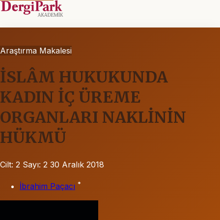
Araştırma Makalesi
İSLÂM HUKUKUNDA
KADIN İÇ ÜREME
ORGANLARI NAKLİNİN
HÜKMÜ
Cilt: 2
Sayı: 2
30 Aralık 2018
*
İbrahim Paçacı