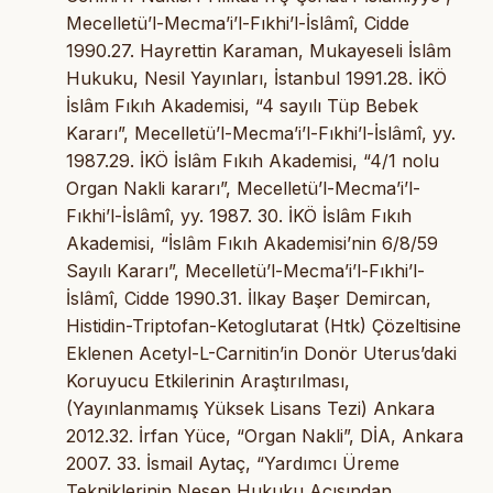
Mecelletü’l-Mecma’i’l-Fıkhi’l-İslâmî, Cidde
1990.27. Hayrettin Karaman, Mukayeseli İslâm
Hukuku, Nesil Yayınları, İstanbul 1991.28. İKÖ
İslâm Fıkıh Akademisi, “4 sayılı Tüp Bebek
Kararı”, Mecelletü’l-Mecma’i’l-Fıkhi’l-İslâmî, yy.
1987.29. İKÖ İslâm Fıkıh Akademisi, “4/1 nolu
Organ Nakli kararı”, Mecelletü’l-Mecma’i’l-
Fıkhi’l-İslâmî, yy. 1987. 30. İKÖ İslâm Fıkıh
Akademisi, “İslâm Fıkıh Akademisi’nin 6/8/59
Sayılı Kararı”, Mecelletü’l-Mecma’i’l-Fıkhi’l-
İslâmî, Cidde 1990.31. İlkay Başer Demircan,
Histidin-Triptofan-Ketoglutarat (Htk) Çözeltisine
Eklenen Acetyl-L-Carnitin’in Donör Uterus’daki
Koruyucu Etkilerinin Araştırılması,
(Yayınlanmamış Yüksek Lisans Tezi) Ankara
2012.32. İrfan Yüce, “Organ Nakli”, DİA, Ankara
2007. 33. İsmail Aytaç, “Yardımcı Üreme
Tekniklerinin Nesep Hukuku Açısından