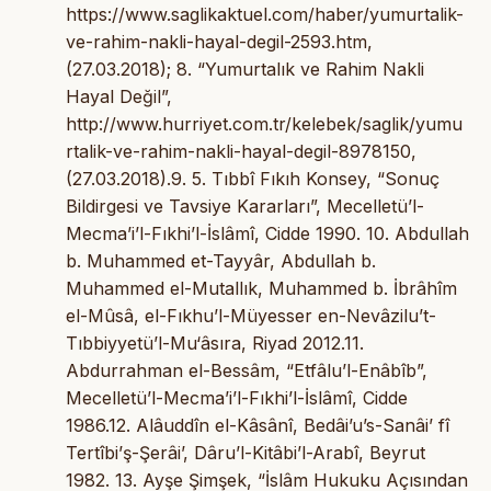
https://www.saglikaktuel.com/haber/yumurtalik-
ve-rahim-nakli-hayal-degil-2593.htm,
(27.03.2018); 8. “Yumurtalık ve Rahim Nakli
Hayal Değil”,
http://www.hurriyet.com.tr/kelebek/saglik/yumu
rtalik-ve-rahim-nakli-hayal-degil-8978150,
(27.03.2018).9. 5. Tıbbî Fıkıh Konsey, “Sonuç
Bildirgesi ve Tavsiye Kararları”, Mecelletü’l-
Mecma’i’l-Fıkhi’l-İslâmî, Cidde 1990. 10. Abdullah
b. Muhammed et-Tayyâr, Abdullah b.
Muhammed el-Mutallık, Muhammed b. İbrâhîm
el-Mûsâ, el-Fıkhu’l-Müyesser en-Nevâzilu’t-
Tıbbiyyetü’l-Mu‘âsıra, Riyad 2012.11.
Abdurrahman el-Bessâm, “Etfâlu’l-Enâbîb”,
Mecelletü’l-Mecma’i’l-Fıkhi’l-İslâmî, Cidde
1986.12. Alâuddîn el-Kâsânî, Bedâi’u’s-Sanâi’ fî
Tertîbi’ş-Şerâi’, Dâru’l-Kitâbi’l-Arabî, Beyrut
1982. 13. Ayşe Şimşek, “İslâm Hukuku Açısından