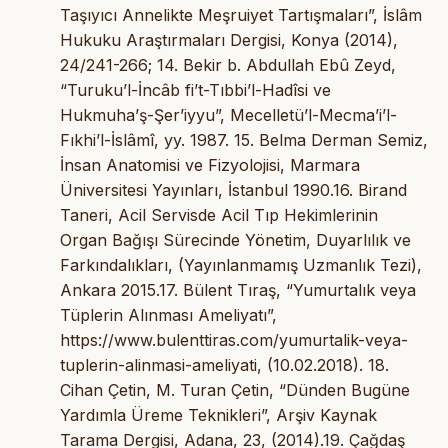
Taşıyıcı Annelikte Meşruiyet Tartışmaları”, İslâm
Hukuku Araştırmaları Dergisi, Konya (2014),
24/241-266; 14. Bekir b. Abdullah Ebû Zeyd,
“Turuku’l-İncâb fi’t-Tıbbi’l-Hadîsi ve
Hukmuha’ş-Şer’iyyu”, Mecelletü’l-Mecma’i’l-
Fıkhi’l-İslâmî, yy. 1987. 15. Belma Derman Semiz,
İnsan Anatomisi ve Fizyolojisi, Marmara
Üniversitesi Yayınları, İstanbul 1990.16. Birand
Taneri, Acil Servisde Acil Tıp Hekimlerinin
Organ Bağışı Sürecinde Yönetim, Duyarlılık ve
Farkındalıkları, (Yayınlanmamış Uzmanlık Tezi),
Ankara 2015.17. Bülent Tıraş, “Yumurtalık veya
Tüplerin Alınması Ameliyatı”,
https://www.bulenttiras.com/yumurtalik-veya-
tuplerin-alinmasi-ameliyati, (10.02.2018). 18.
Cihan Çetin, M. Turan Çetin, “Dünden Bugüne
Yardımla Üreme Teknikleri”, Arşiv Kaynak
Tarama Dergisi, Adana, 23, (2014).19. Çağdaş