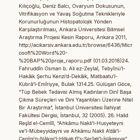
Kılıçoğlu, Deniz Balcı, Ovaryum Dokusunun,
Vitrifikasyon ve Yavaş Soğutma Teknikleriyle
Korunurluğunun Histopatolojik Yönden
Karşılaştırılması, Ankara Üniversitesi Bilimsel
Araştırma Projesi Kesin Raporu, Ankara 2011,
http://acikarsiv.ankara.edu.tr/browse/6436/Micr
osoft%20Word%20-
%20BAP%20proje_raporu.pdf (01.03.2018)24.
Fahruddîn Osman b. Ali ez-Zeylaî, Tebyînü’l-
Hakâik Şerhu Kenzi’d-Dekâik, Matbaatu’l-
Kübrâ’l-Emîriyye, Bulak 1314.25. Gülüşan Göce,
“Tüp Bebek Tedavisi Almış Kadınların Dinî Başa
Çıkma Süreçleri ve Dini Yaşantıları Üzerine Nitel
Bir Araştırma”, İstanbul Üniversitesi İlahiyat
Fakültesi Dergisi, İstanbul, 32 (2005). 26. Halid
Reşîd el-Cemîlî, “Ahkâmu Nakli’l-Husyeteyni
ve’l-Mübeyyidayni ve Ahkâmu Nakli A’dâi’l-
Cenîni’n-Nâkısi’l-Hilkati fî’ş-Şerîati’l-İslâmiyye”,