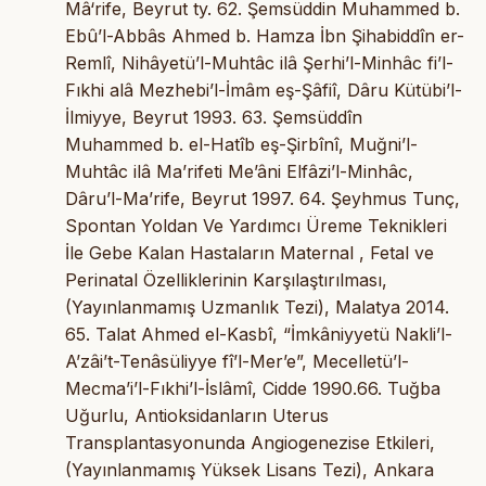
Mâ‘rife, Beyrut ty. 62. Şemsüddin Muhammed b.
Ebû’l-Abbâs Ahmed b. Hamza İbn Şihabiddîn er-
Remlî, Nihâyetü’l-Muhtâc ilâ Şerhi’l-Minhâc fi’l-
Fıkhi alâ Mezhebi’l-İmâm eş-Şâfiî, Dâru Kütübi’l-
İlmiyye, Beyrut 1993. 63. Şemsüddîn
Muhammed b. el-Hatîb eş-Şirbînî, Muğni’l-
Muhtâc ilâ Ma’rifeti Me’âni Elfâzi’l-Minhâc,
Dâru’l-Ma’rife, Beyrut 1997. 64. Şeyhmus Tunç,
Spontan Yoldan Ve Yardımcı Üreme Teknikleri
İle Gebe Kalan Hastaların Maternal , Fetal ve
Perinatal Özelliklerinin Karşılaştırılması,
(Yayınlanmamış Uzmanlık Tezi), Malatya 2014.
65. Talat Ahmed el-Kasbî, “İmkâniyyetü Nakli’l-
A’zâi’t-Tenâsüliyye fî’l-Mer’e”, Mecelletü’l-
Mecma’i’l-Fıkhi’l-İslâmî, Cidde 1990.66. Tuğba
Uğurlu, Antioksidanların Uterus
Transplantasyonunda Angiogenezise Etkileri,
(Yayınlanmamış Yüksek Lisans Tezi), Ankara