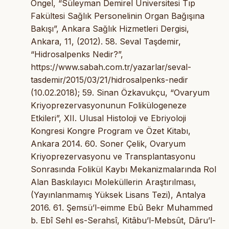
Öngel, “Süleyman Demirel Üniversitesi Tıp
Fakültesi Sağlık Personelinin Organ Bağışına
Bakışı”, Ankara Sağlık Hizmetleri Dergisi,
Ankara, 11, (2012). 58. Seval Taşdemir,
“Hidrosalpenks Nedir?”,
https://www.sabah.com.tr/yazarlar/seval-
tasdemir/2015/03/21/hidrosalpenks-nedir
(10.02.2018); 59. Sinan Özkavukçu, “Ovaryum
Kriyoprezervasyonunun Folikülogeneze
Etkileri”, XII. Ulusal Histoloji ve Ebriyoloji
Kongresi Kongre Program ve Özet Kitabı,
Ankara 2014. 60. Soner Çelik, Ovaryum
Kriyoprezervasyonu ve Transplantasyonu
Sonrasında Folikül Kaybı Mekanizmalarında Rol
Alan Baskılayıcı Moleküllerin Araştırılması,
(Yayınlanmamış Yüksek Lisans Tezi), Antalya
2016. 61. Şemsü’l-eimme Ebû Bekr Muhammed
b. Ebî Sehl es-Serahsî, Kitâbu’l-Mebsût, Dâru’l-