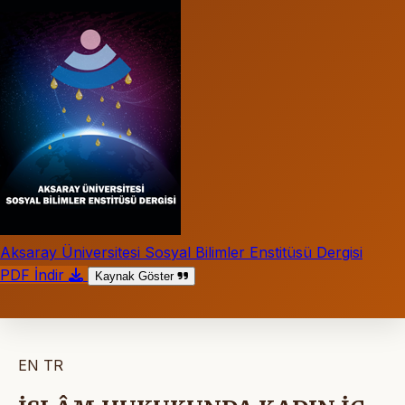
Aksaray Üniversitesi Sosyal Bilimler Enstitüsü Dergisi
PDF İndir
Kaynak Göster
EN
TR