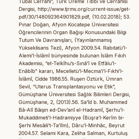
Tubal Cerrahi”, Türk Üreme Tıbbı ve Cerrâhisi
Dergisi, http://www.tjrms.org/current-issue/get-
pdf/30/148092364901829.pdf, (10.02.2018); 53.
Pınar Doğan, Afyon Kocatepe Üniversitesi
Öğrencilerinin Organ Bağışı Konusundaki Bilgi
Tutum Ve Davranışları, (Yayınlanmamış
Yükseklisans Tezi), Afyon 2009.54. Rabıtatü’l-
Alemi’l-İslâmî bünyesinde bulunan İslâm Fıkıh
Akademisi, “et-Telkîhu’s-Sınâ’î ve Etfâlu’l-
Enâbîb” kararı, Mecelletü’l-Mecma’i’l-Fıkhi’l-
İslâmî, Cidde 1986.55. Ruşen Öztürk, Ümran
Sevil, “Uterus Transplantasyonu ve Etik”,
Gümüşhane Üniversitesi Sağlık Bilimleri Dergisi,
Gümüşhane, 2, (2013).56. Sa’îd b. Muhammed
Bâ-Alî Bâişin ed-Dev’anî el-Hadramî, Şerhu’l-
Mukaddimeti’l-Hadramiyye (Büşra’l-Kerîm bi-
Şerhi Mesâili’t-Ta’lîm), Dâru’l-Minhâc, Beyrut
2004.57. Selami Kara, Zeliha Salman, Kurtuluş