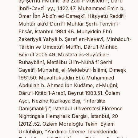
eş-Şerhu'l-Mümti' alâ Zâdi'l-Müstekni', Dâru
İbni’l-Cevzî, yy., 1422.47. Muhammed Emin b.
Ömer İbn Âbidîn ed-Dımeşkî, Hâşiyetü Reddi’l-
Muhtâr alâ’d-Dürrî’l-Muhtâr Şerhi Tenvîri’l-
Ebsâr, İstanbul 1984.48. Muhyiddîn Ebû
Zekeriyyâ Yahyâ b. Şeref en-Nevevî, Minhâcu’t-
Tâlibîn ve Umdetü’l-Müftîn, Dâru’l-Minhâc,
Beyrut 2005.49. Mustafa es-Suyûtî er-
Ruhaybânî, Metâlibu Üli’n-Nühâ fî Şerhi
Gayeti’l-Müntehâ¸ el-Mektebü’l-İslâmî, Dimeşk
1961.50. Muvaffukuddin Ebû Muhammed
Abdullah b. Ahmed İbn Kudâme, el-Muğnî,
Dâru’l-Kitâbi’l-Arabî, Beyrut 1983.51. Özlem
Aşcı, Nezihe Kızılkaya Beji, “İnfertilite
Danışmanlığı”, İstanbul Üniversitesi Florence
Nightingale Hemşirelik Dergisi, İstanbul, 20
(2012).52. Özlem Moraloğlu Tekin, Eylem
Ünlübilgin, “Yardımcı Üreme Tekniklerinde