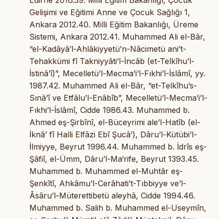
Gelişimi ve Eğitimi Anne ve Çocuk Sağlığı 1,
Ankara 2012.40. Milli Eğitim Bakanlığı, Üreme
Sistemi, Ankara 2012.41. Muhammed Ali el-Bâr,
“el-Kadâyâ’l-Ahlâkiyyetü’n-Nâcimetü ani’t-
Tehakkümi fî Takniyyâti’l-İncâb (et-Telkîhu’l-
İstinâ’î)”, Mecelletü’l-Mecma’i’l-Fıkhi’l-İslâmî, yy.
1987.42. Muhammed Ali el-Bâr, “et-Telkîhu’s-
Sınâ’î ve Etfâlu’l-Enâbîb”, Mecelletü’l-Mecma’i’l-
Fıkhi’l-İslâmî, Cidde 1986.43. Muhammed b.
Ahmed eş-Şirbînî, el-Büceyrimi ale’l-Hatîb (el-
İknâ’ fî Halli Elfâzi Ebî Şucâ’), Dâru’l-Kütübi’l-
İlmiyye, Beyrut 1996.44. Muhammed b. İdrîs eş-
Şâfiî, el-Ümm, Dâru’l-Ma‘rife, Beyrut 1393.45.
Muhammed b. Muhammed el-Muhtâr eş-
Şenkîtî, Ahkâmu’l-Cerâhati’t-Tıbbiyye ve’l-
Âsâru’l-Müterettibetü aleyhâ, Cidde 1994.46.
Muhammed b. Salih b. Muhammed el-Useymîn,