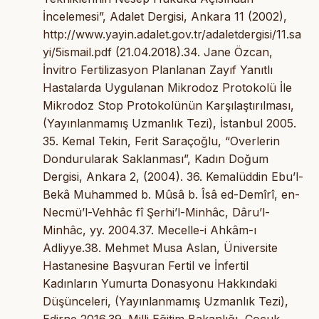
İncelemesi”, Adalet Dergisi, Ankara 11 (2002),
http://www.yayin.adalet.gov.tr/adaletdergisi/11.sa
yi/5ismail.pdf (21.04.2018).34. Jane Özcan,
İnvitro Fertilizasyon Planlanan Zayıf Yanıtlı
Hastalarda Uygulanan Mikrodoz Protokolü İle
Mikrodoz Stop Protokolünün Karşılaştırılması,
(Yayınlanmamış Uzmanlık Tezi), İstanbul 2005.
35. Kemal Tekin, Ferit Saraçoğlu, “Overlerin
Dondurularak Saklanması”, Kadın Doğum
Dergisi, Ankara 2, (2004). 36. Kemalüddin Ebu’l-
Bekâ Muhammed b. Mûsâ b. Îsâ ed-Demîrî, en-
Necmü’l-Vehhâc fî Şerhi’l-Minhâc, Dâru’l-
Minhâc, yy. 2004.37. Mecelle-i Ahkâm-ı
Adliyye.38. Mehmet Musa Aslan, Üniversite
Hastanesine Başvuran Fertil ve İnfertil
Kadınların Yumurta Donasyonu Hakkındaki
Düşünceleri, (Yayınlanmamış Uzmanlık Tezi),
Edirne 2016.39. Milli Eğitim Bakanlığı, Çocuk