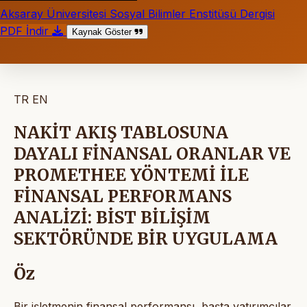
Aksaray Üniversitesi Sosyal Bilimler Enstitüsü Dergisi
PDF İndir
Kaynak Göster
TR
EN
NAKİT AKIŞ TABLOSUNA
DAYALI FİNANSAL ORANLAR VE
PROMETHEE YÖNTEMİ İLE
FİNANSAL PERFORMANS
ANALİZİ: BİST BİLİŞİM
SEKTÖRÜNDE BİR UYGULAMA
Öz
Bir işletmenin finansal performansı, başta yatırımcılar