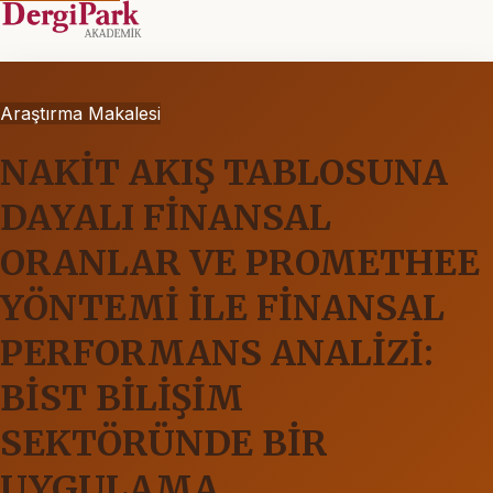
Araştırma Makalesi
NAKİT AKIŞ TABLOSUNA
DAYALI FİNANSAL
ORANLAR VE PROMETHEE
YÖNTEMİ İLE FİNANSAL
PERFORMANS ANALİZİ:
BİST BİLİŞİM
SEKTÖRÜNDE BİR
UYGULAMA