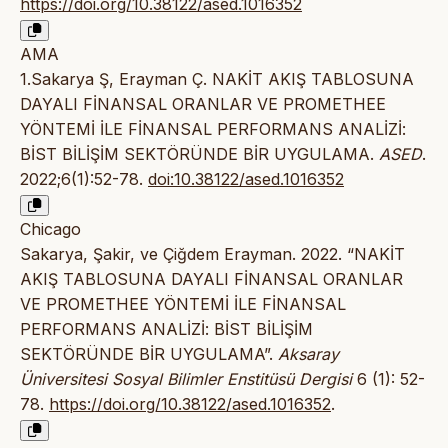
https://doi.org/10.38122/ased.1016352
AMA
1.Sakarya Ş, Erayman Ç. NAKİT AKIŞ TABLOSUNA
DAYALI FİNANSAL ORANLAR VE PROMETHEE
YÖNTEMİ İLE FİNANSAL PERFORMANS ANALİZİ:
BİST BİLİŞİM SEKTÖRÜNDE BİR UYGULAMA.
ASED
.
2022;6(1):52-78.
doi:10.38122/ased.1016352
Chicago
Sakarya, Şakir, ve Çiğdem Erayman. 2022. “NAKİT
AKIŞ TABLOSUNA DAYALI FİNANSAL ORANLAR
VE PROMETHEE YÖNTEMİ İLE FİNANSAL
PERFORMANS ANALİZİ: BİST BİLİŞİM
SEKTÖRÜNDE BİR UYGULAMA”.
Aksaray
Üniversitesi Sosyal Bilimler Enstitüsü Dergisi
6 (1): 52-
78.
https://doi.org/10.38122/ased.1016352
.