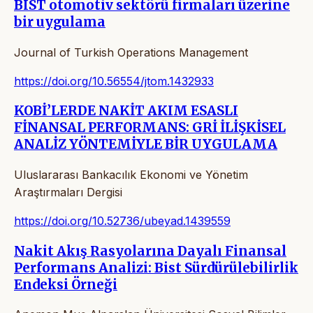
BIST otomotiv sektörü firmaları üzerine
bir uygulama
Journal of Turkish Operations Management
https://doi.org/10.56554/jtom.1432933
KOBİ’LERDE NAKİT AKIM ESASLI
FİNANSAL PERFORMANS: GRİ İLİŞKİSEL
ANALİZ YÖNTEMİYLE BİR UYGULAMA
Uluslararası Bankacılık Ekonomi ve Yönetim
Araştırmaları Dergisi
https://doi.org/10.52736/ubeyad.1439559
Nakit Akış Rasyolarına Dayalı Finansal
Performans Analizi: Bist Sürdürülebilirlik
Endeksi Örneği