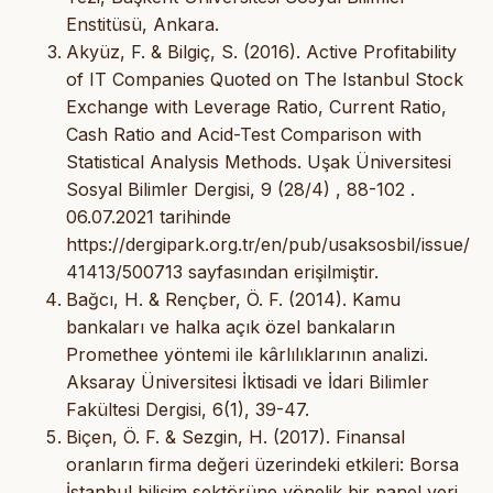
Enstitüsü, Ankara.
Akyüz, F. & Bilgiç, S. (2016). Active Profitability
of IT Companies Quoted on The Istanbul Stock
Exchange with Leverage Ratio, Current Ratio,
Cash Ratio and Acid-Test Comparison with
Statistical Analysis Methods. Uşak Üniversitesi
Sosyal Bilimler Dergisi, 9 (28/4) , 88-102 .
06.07.2021 tarihinde
https://dergipark.org.tr/en/pub/usaksosbil/issue/
41413/500713 sayfasından erişilmiştir.
Bağcı, H. & Rençber, Ö. F. (2014). Kamu
bankaları ve halka açık özel bankaların
Promethee yöntemi ile kârlılıklarının analizi.
Aksaray Üniversitesi İktisadi ve İdari Bilimler
Fakültesi Dergisi, 6(1), 39-47.
Biçen, Ö. F. & Sezgin, H. (2017). Finansal
oranların firma değeri üzerindeki etkileri: Borsa
İstanbul bilişim sektörüne yönelik bir panel veri